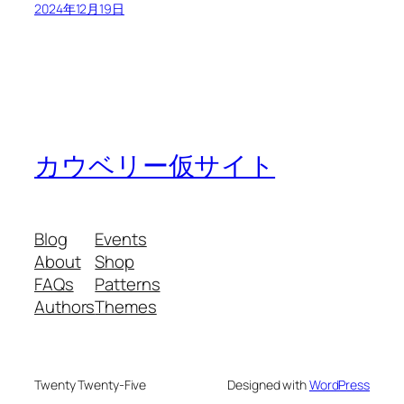
2024年12月19日
カウベリー仮サイト
Blog
Events
About
Shop
FAQs
Patterns
Authors
Themes
Twenty Twenty-Five
Designed with
WordPress