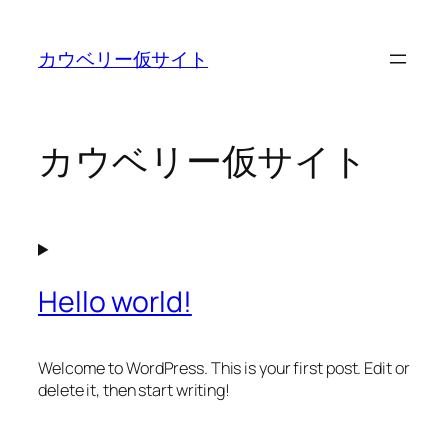
内
容
カウベリー仮サイト
を
ス
キ
ッ
カウベリー仮サイト
プ
Hello world!
Welcome to WordPress. This is your first post. Edit or
delete it, then start writing!