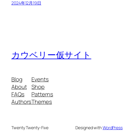
2024年12月19日
カウベリー仮サイト
Blog
Events
About
Shop
FAQs
Patterns
Authors
Themes
Twenty Twenty-Five
Designed with
WordPress