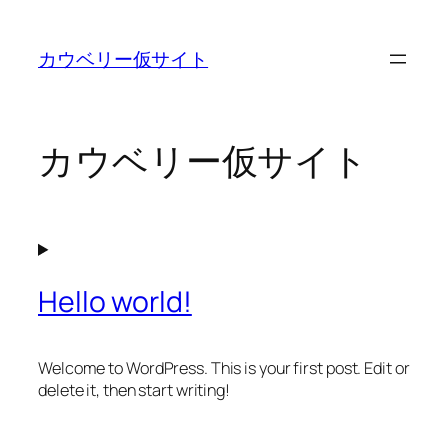
内
容
カウベリー仮サイト
を
ス
キ
ッ
カウベリー仮サイト
プ
Hello world!
Welcome to WordPress. This is your first post. Edit or
delete it, then start writing!