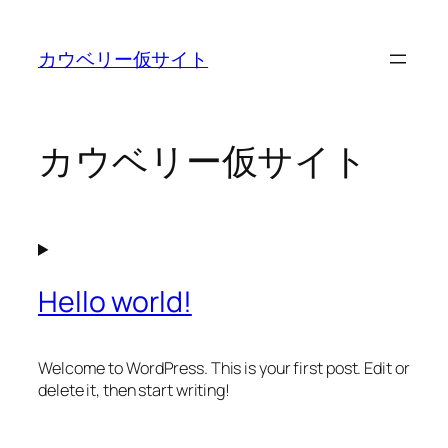
内
容
カウベリー仮サイト
を
ス
キ
ッ
カウベリー仮サイト
プ
Hello world!
Welcome to WordPress. This is your first post. Edit or
delete it, then start writing!