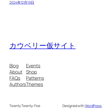
2024年12月19日
カウベリー仮サイト
Blog
Events
About
Shop
FAQs
Patterns
Authors
Themes
Twenty Twenty-Five
Designed with
WordPress