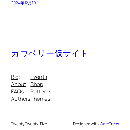
2024年12月19日
カウベリー仮サイト
Blog
Events
About
Shop
FAQs
Patterns
Authors
Themes
Twenty Twenty-Five
Designed with
WordPress