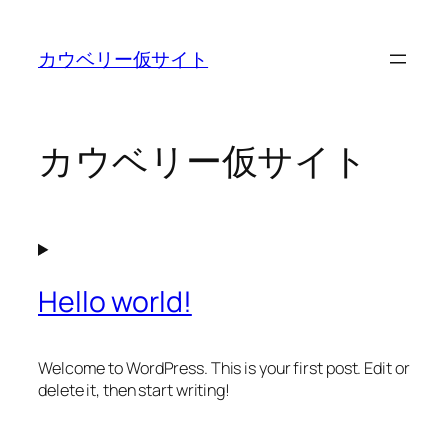
内
容
カウベリー仮サイト
を
ス
キ
ッ
カウベリー仮サイト
プ
Hello world!
Welcome to WordPress. This is your first post. Edit or
delete it, then start writing!