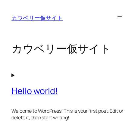
内
容
カウベリー仮サイト
を
ス
キ
ッ
カウベリー仮サイト
プ
Hello world!
Welcome to WordPress. This is your first post. Edit or
delete it, then start writing!