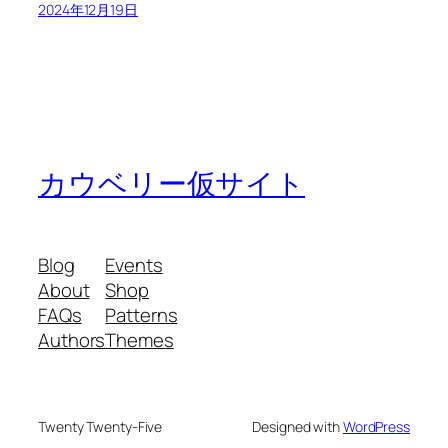
2024年12月19日
カウベリー仮サイト
Blog
Events
About
Shop
FAQs
Patterns
Authors
Themes
Twenty Twenty-Five
Designed with
WordPress