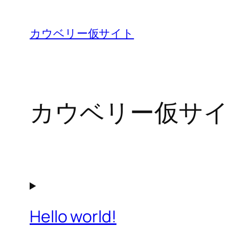
内
容
カウベリー仮サイト
を
ス
キ
ッ
カウベリー仮サイ
プ
Hello world!