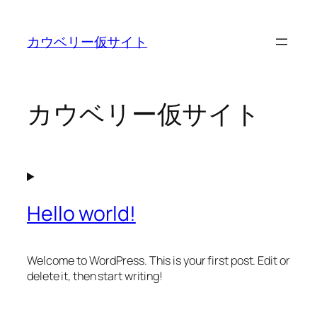
内
容
カウベリー仮サイト
を
ス
キ
ッ
カウベリー仮サイト
プ
Hello world!
Welcome to WordPress. This is your first post. Edit or
delete it, then start writing!