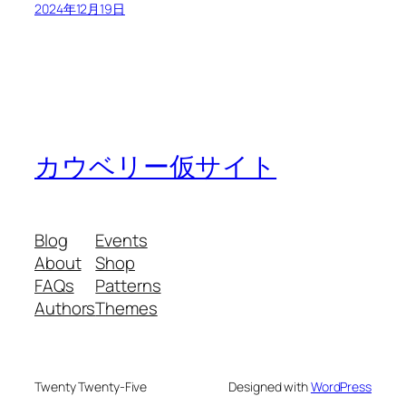
2024年12月19日
カウベリー仮サイト
Blog
Events
About
Shop
FAQs
Patterns
Authors
Themes
Twenty Twenty-Five
Designed with
WordPress