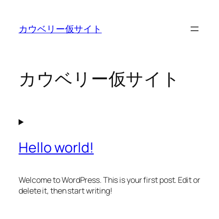
内
容
カウベリー仮サイト
を
ス
キ
ッ
カウベリー仮サイト
プ
Hello world!
Welcome to WordPress. This is your first post. Edit or
delete it, then start writing!