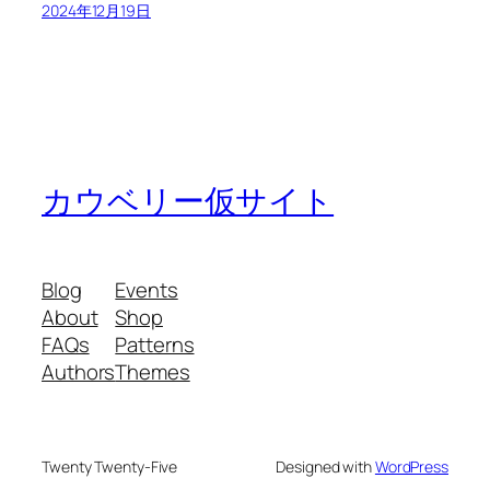
2024年12月19日
カウベリー仮サイト
Blog
Events
About
Shop
FAQs
Patterns
Authors
Themes
Twenty Twenty-Five
Designed with
WordPress