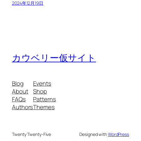
2024年12月19日
カウベリー仮サイト
Blog
Events
About
Shop
FAQs
Patterns
Authors
Themes
Twenty Twenty-Five
Designed with
WordPress