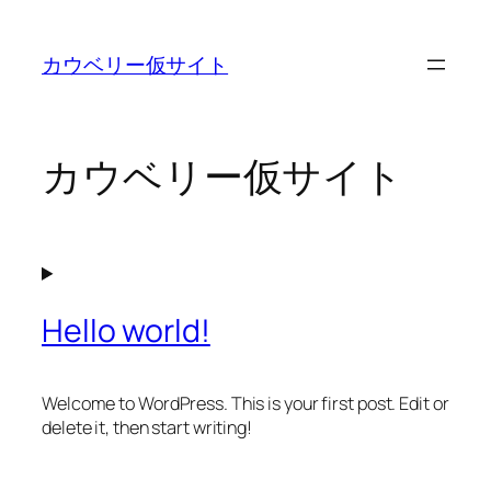
内
容
カウベリー仮サイト
を
ス
キ
ッ
カウベリー仮サイト
プ
Hello world!
Welcome to WordPress. This is your first post. Edit or
delete it, then start writing!