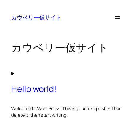
内
容
カウベリー仮サイト
を
ス
キ
ッ
カウベリー仮サイト
プ
Hello world!
Welcome to WordPress. This is your first post. Edit or
delete it, then start writing!