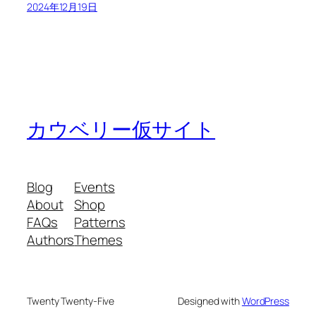
2024年12月19日
カウベリー仮サイト
Blog
Events
About
Shop
FAQs
Patterns
Authors
Themes
Twenty Twenty-Five
Designed with
WordPress