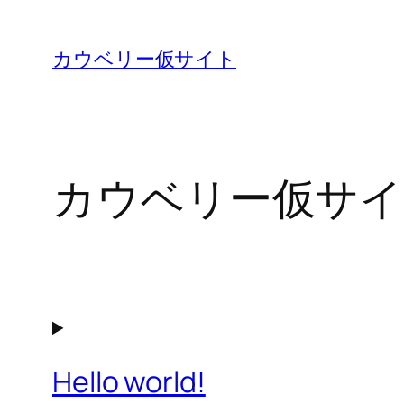
内
容
カウベリー仮サイト
を
ス
キ
ッ
カウベリー仮サイ
プ
Hello world!