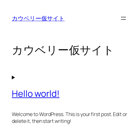
内
容
カウベリー仮サイト
を
ス
キ
ッ
カウベリー仮サイト
プ
Hello world!
Welcome to WordPress. This is your first post. Edit or
delete it, then start writing!