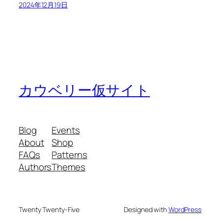
2024年12月19日
カウベリー仮サイト
Blog
Events
About
Shop
FAQs
Patterns
Authors
Themes
Twenty Twenty-Five
Designed with
WordPress