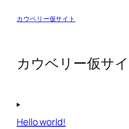
内
容
カウベリー仮サイト
を
ス
キ
ッ
カウベリー仮サイ
プ
Hello world!