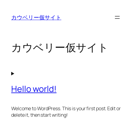
内
容
カウベリー仮サイト
を
ス
キ
ッ
カウベリー仮サイト
プ
Hello world!
Welcome to WordPress. This is your first post. Edit or
delete it, then start writing!