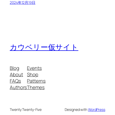
2024年12月19日
カウベリー仮サイト
Blog
Events
About
Shop
FAQs
Patterns
Authors
Themes
Twenty Twenty-Five
Designed with
WordPress