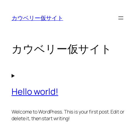
内
容
カウベリー仮サイト
を
ス
キ
ッ
カウベリー仮サイト
プ
Hello world!
Welcome to WordPress. This is your first post. Edit or
delete it, then start writing!