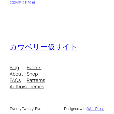
2024年12月19日
カウベリー仮サイト
Blog
Events
About
Shop
FAQs
Patterns
Authors
Themes
Twenty Twenty-Five
Designed with
WordPress