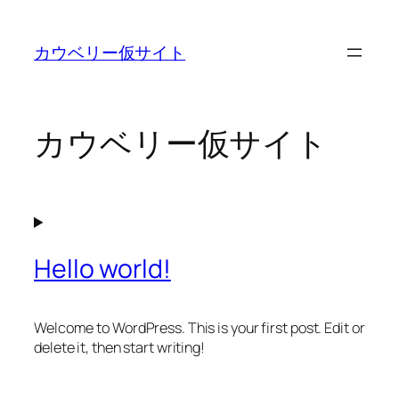
内
容
カウベリー仮サイト
を
ス
キ
ッ
カウベリー仮サイト
プ
Hello world!
Welcome to WordPress. This is your first post. Edit or
delete it, then start writing!