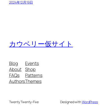
2024年12月19日
カウベリー仮サイト
Blog
Events
About
Shop
FAQs
Patterns
Authors
Themes
Twenty Twenty-Five
Designed with
WordPress