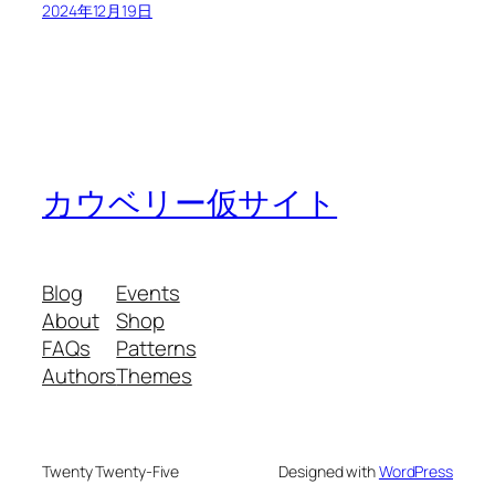
2024年12月19日
カウベリー仮サイト
Blog
Events
About
Shop
FAQs
Patterns
Authors
Themes
Twenty Twenty-Five
Designed with
WordPress