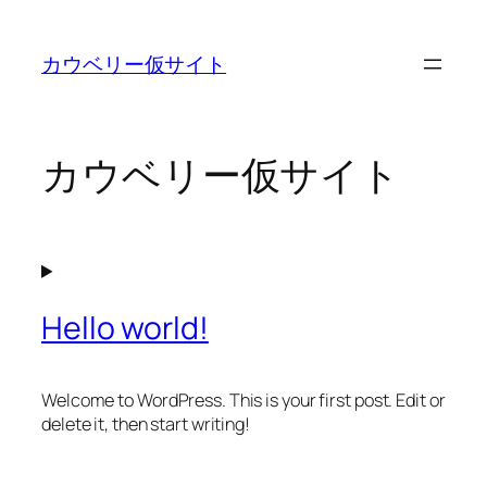
内
容
カウベリー仮サイト
を
ス
キ
ッ
カウベリー仮サイト
プ
Hello world!
Welcome to WordPress. This is your first post. Edit or
delete it, then start writing!