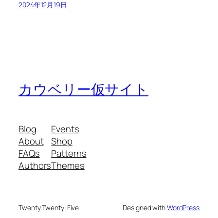
2024年12月19日
カウベリー仮サイト
Blog
Events
About
Shop
FAQs
Patterns
Authors
Themes
Twenty Twenty-Five
Designed with
WordPress