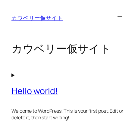
内
容
カウベリー仮サイト
を
ス
キ
ッ
カウベリー仮サイト
プ
Hello world!
Welcome to WordPress. This is your first post. Edit or
delete it, then start writing!