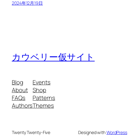
2024年12月19日
カウベリー仮サイト
Blog
Events
About
Shop
FAQs
Patterns
Authors
Themes
Twenty Twenty-Five
Designed with
WordPress