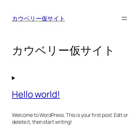
内
容
カウベリー仮サイト
を
ス
キ
ッ
カウベリー仮サイト
プ
Hello world!
Welcome to WordPress. This is your first post. Edit or
delete it, then start writing!