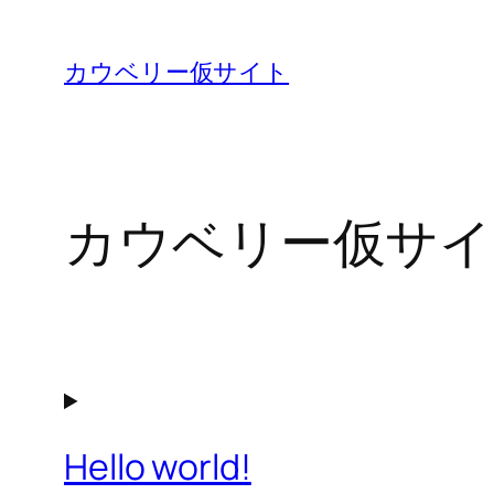
内
容
カウベリー仮サイト
を
ス
キ
ッ
カウベリー仮サイ
プ
Hello world!