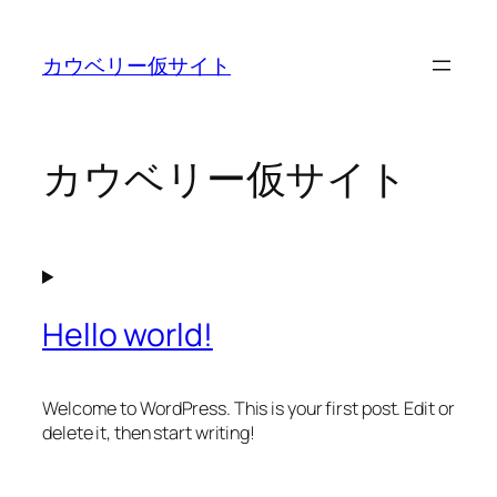
内
容
カウベリー仮サイト
を
ス
キ
ッ
カウベリー仮サイト
プ
Hello world!
Welcome to WordPress. This is your first post. Edit or
delete it, then start writing!