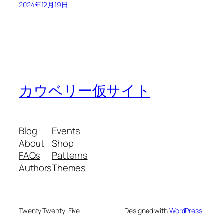
2024年12月19日
カウベリー仮サイト
Blog
Events
About
Shop
FAQs
Patterns
Authors
Themes
Twenty Twenty-Five
Designed with
WordPress