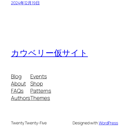
2024年12月19日
カウベリー仮サイト
Blog
Events
About
Shop
FAQs
Patterns
Authors
Themes
Twenty Twenty-Five
Designed with
WordPress