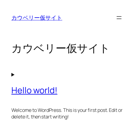
内
容
カウベリー仮サイト
を
ス
キ
ッ
カウベリー仮サイト
プ
Hello world!
Welcome to WordPress. This is your first post. Edit or
delete it, then start writing!