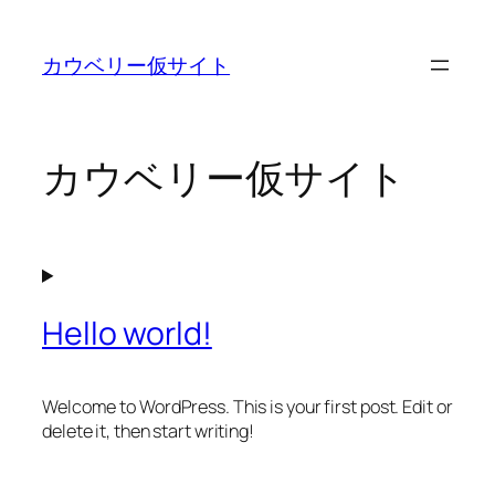
内
容
カウベリー仮サイト
を
ス
キ
ッ
カウベリー仮サイト
プ
Hello world!
Welcome to WordPress. This is your first post. Edit or
delete it, then start writing!