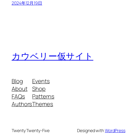
2024年12月19日
カウベリー仮サイト
Blog
Events
About
Shop
FAQs
Patterns
Authors
Themes
Twenty Twenty-Five
Designed with
WordPress