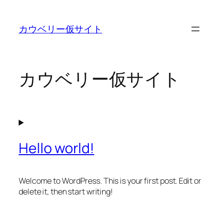
内
容
カウベリー仮サイト
を
ス
キ
ッ
カウベリー仮サイト
プ
Hello world!
Welcome to WordPress. This is your first post. Edit or
delete it, then start writing!