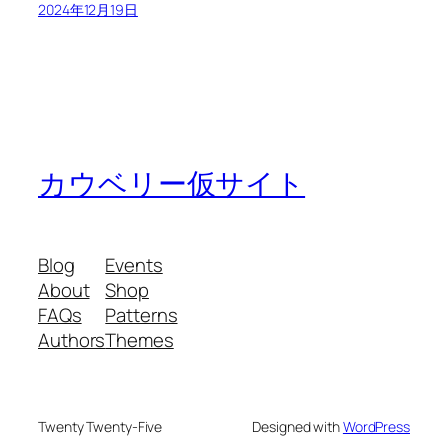
2024年12月19日
カウベリー仮サイト
Blog
Events
About
Shop
FAQs
Patterns
Authors
Themes
Twenty Twenty-Five
Designed with
WordPress