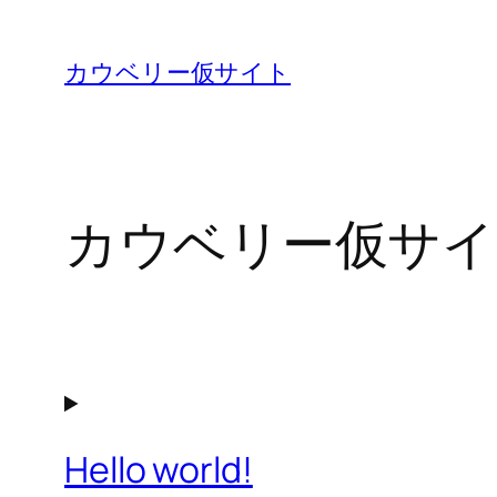
内
容
カウベリー仮サイト
を
ス
キ
ッ
カウベリー仮サイ
プ
Hello world!