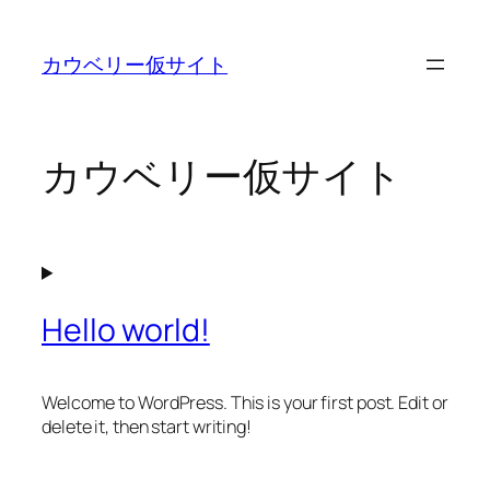
内
容
カウベリー仮サイト
を
ス
キ
ッ
カウベリー仮サイト
プ
Hello world!
Welcome to WordPress. This is your first post. Edit or
delete it, then start writing!