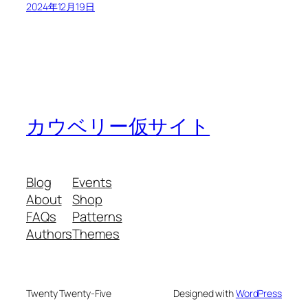
2024年12月19日
カウベリー仮サイト
Blog
Events
About
Shop
FAQs
Patterns
Authors
Themes
Twenty Twenty-Five
Designed with
WordPress