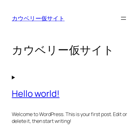
内
容
カウベリー仮サイト
を
ス
キ
ッ
カウベリー仮サイト
プ
Hello world!
Welcome to WordPress. This is your first post. Edit or
delete it, then start writing!