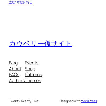
2024年12月19日
カウベリー仮サイト
Blog
Events
About
Shop
FAQs
Patterns
Authors
Themes
Twenty Twenty-Five
Designed with
WordPress