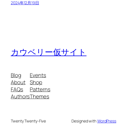
2024年12月19日
カウベリー仮サイト
Blog
Events
About
Shop
FAQs
Patterns
Authors
Themes
Twenty Twenty-Five
Designed with
WordPress