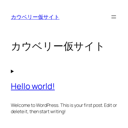
内
容
カウベリー仮サイト
を
ス
キ
ッ
カウベリー仮サイト
プ
Hello world!
Welcome to WordPress. This is your first post. Edit or
delete it, then start writing!