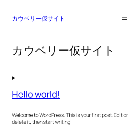
内
容
カウベリー仮サイト
を
ス
キ
ッ
カウベリー仮サイト
プ
Hello world!
Welcome to WordPress. This is your first post. Edit or
delete it, then start writing!