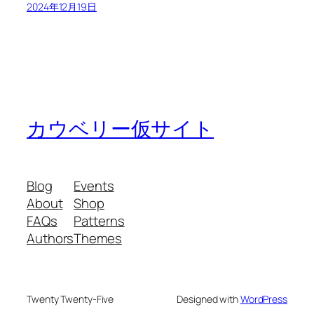
2024年12月19日
カウベリー仮サイト
Blog
Events
About
Shop
FAQs
Patterns
Authors
Themes
Twenty Twenty-Five
Designed with
WordPress