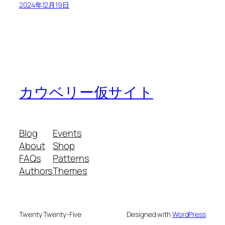
2024年12月19日
カウベリー仮サイト
Blog
Events
About
Shop
FAQs
Patterns
Authors
Themes
Twenty Twenty-Five
Designed with
WordPress