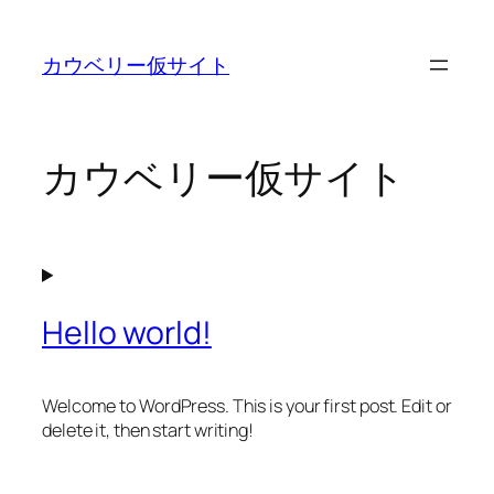
内
容
カウベリー仮サイト
を
ス
キ
ッ
カウベリー仮サイト
プ
Hello world!
Welcome to WordPress. This is your first post. Edit or
delete it, then start writing!