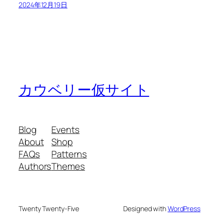
2024年12月19日
カウベリー仮サイト
Blog
Events
About
Shop
FAQs
Patterns
Authors
Themes
Twenty Twenty-Five
Designed with
WordPress