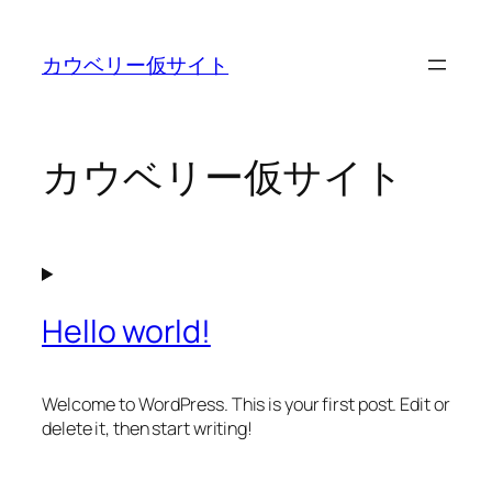
内
容
カウベリー仮サイト
を
ス
キ
ッ
カウベリー仮サイト
プ
Hello world!
Welcome to WordPress. This is your first post. Edit or
delete it, then start writing!