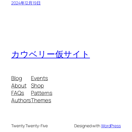
2024年12月19日
カウベリー仮サイト
Blog
Events
About
Shop
FAQs
Patterns
Authors
Themes
Twenty Twenty-Five
Designed with
WordPress