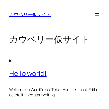
内
容
カウベリー仮サイト
を
ス
キ
ッ
カウベリー仮サイト
プ
Hello world!
Welcome to WordPress. This is your first post. Edit or
delete it, then start writing!