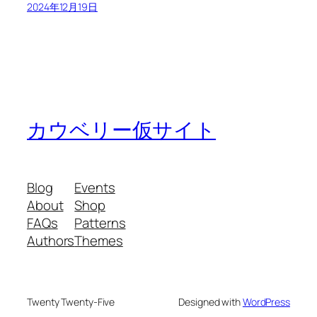
2024年12月19日
カウベリー仮サイト
Blog
Events
About
Shop
FAQs
Patterns
Authors
Themes
Twenty Twenty-Five
Designed with
WordPress