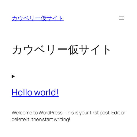
内
容
カウベリー仮サイト
を
ス
キ
ッ
カウベリー仮サイト
プ
Hello world!
Welcome to WordPress. This is your first post. Edit or
delete it, then start writing!