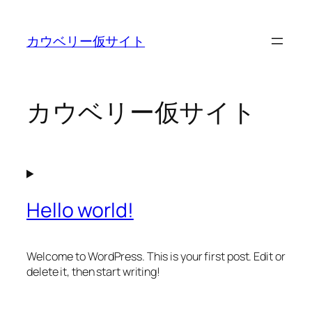
内
容
カウベリー仮サイト
を
ス
キ
ッ
カウベリー仮サイト
プ
Hello world!
Welcome to WordPress. This is your first post. Edit or
delete it, then start writing!