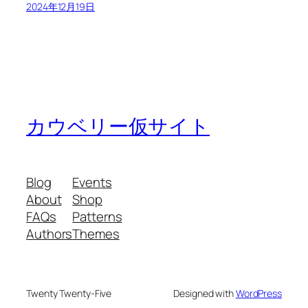
2024年12月19日
カウベリー仮サイト
Blog
Events
About
Shop
FAQs
Patterns
Authors
Themes
Twenty Twenty-Five
Designed with
WordPress