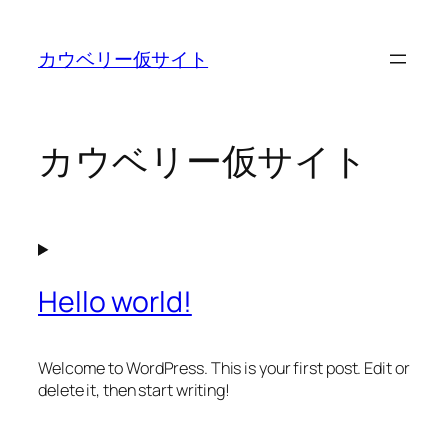
内
容
カウベリー仮サイト
を
ス
キ
ッ
カウベリー仮サイト
プ
Hello world!
Welcome to WordPress. This is your first post. Edit or
delete it, then start writing!