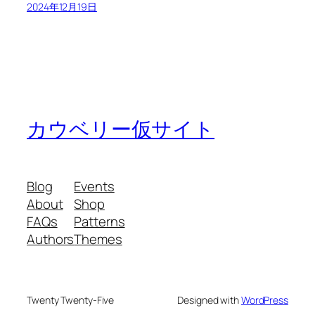
2024年12月19日
カウベリー仮サイト
Blog
Events
About
Shop
FAQs
Patterns
Authors
Themes
Twenty Twenty-Five
Designed with
WordPress