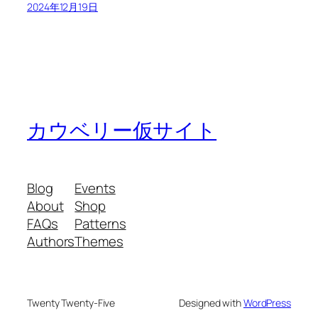
2024年12月19日
カウベリー仮サイト
Blog
Events
About
Shop
FAQs
Patterns
Authors
Themes
Twenty Twenty-Five
Designed with
WordPress