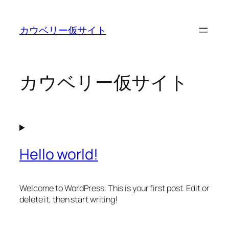
内
容
カウベリー仮サイト
を
ス
キ
ッ
カウベリー仮サイト
プ
Hello world!
Welcome to WordPress. This is your first post. Edit or
delete it, then start writing!