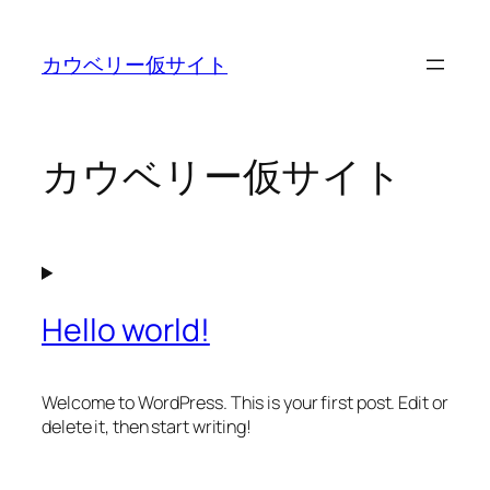
内
容
カウベリー仮サイト
を
ス
キ
ッ
カウベリー仮サイト
プ
Hello world!
Welcome to WordPress. This is your first post. Edit or
delete it, then start writing!