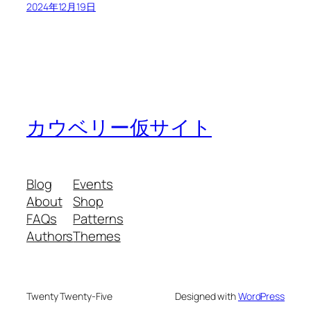
2024年12月19日
カウベリー仮サイト
Blog
Events
About
Shop
FAQs
Patterns
Authors
Themes
Twenty Twenty-Five
Designed with
WordPress