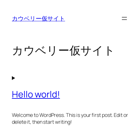
内
容
カウベリー仮サイト
を
ス
キ
ッ
カウベリー仮サイト
プ
Hello world!
Welcome to WordPress. This is your first post. Edit or
delete it, then start writing!