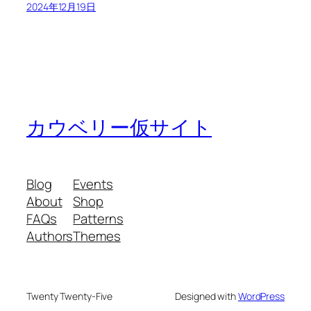
2024年12月19日
カウベリー仮サイト
Blog
Events
About
Shop
FAQs
Patterns
Authors
Themes
Twenty Twenty-Five
Designed with
WordPress