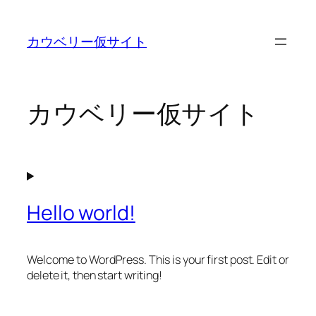
内
容
カウベリー仮サイト
を
ス
キ
ッ
カウベリー仮サイト
プ
Hello world!
Welcome to WordPress. This is your first post. Edit or
delete it, then start writing!