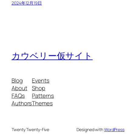
2024年12月19日
カウベリー仮サイト
Blog
Events
About
Shop
FAQs
Patterns
Authors
Themes
Twenty Twenty-Five
Designed with
WordPress