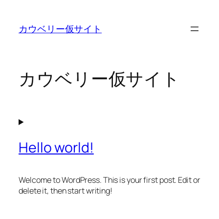
内
容
カウベリー仮サイト
を
ス
キ
ッ
カウベリー仮サイト
プ
Hello world!
Welcome to WordPress. This is your first post. Edit or
delete it, then start writing!