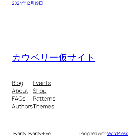
2024年12月19日
カウベリー仮サイト
Blog
Events
About
Shop
FAQs
Patterns
Authors
Themes
Twenty Twenty-Five
Designed with
WordPress