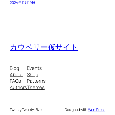
2024年12月19日
カウベリー仮サイト
Blog
Events
About
Shop
FAQs
Patterns
Authors
Themes
Twenty Twenty-Five
Designed with
WordPress