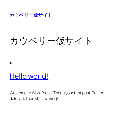
内
容
カウベリー仮サイト
を
ス
キ
ッ
カウベリー仮サイト
プ
Hello world!
Welcome to WordPress. This is your first post. Edit or
delete it, then start writing!