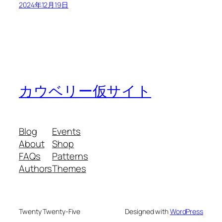
2024年12月19日
カウベリー仮サイト
Blog
Events
About
Shop
FAQs
Patterns
Authors
Themes
Twenty Twenty-Five
Designed with
WordPress