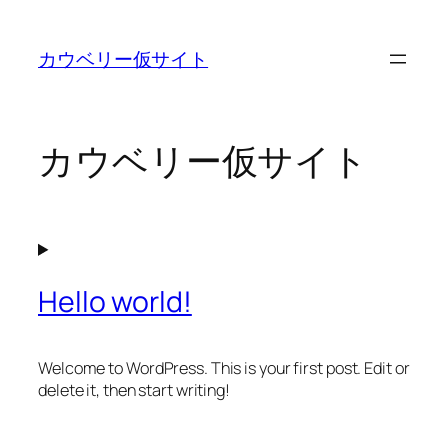
内
容
カウベリー仮サイト
を
ス
キ
ッ
カウベリー仮サイト
プ
Hello world!
Welcome to WordPress. This is your first post. Edit or
delete it, then start writing!