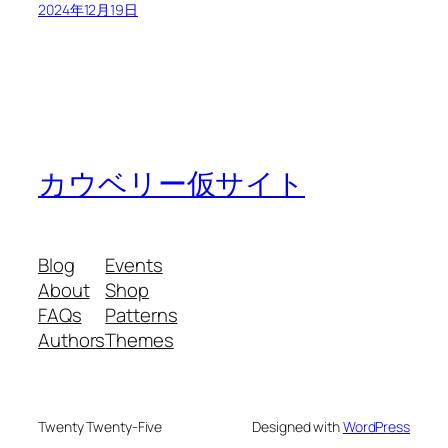
2024年12月19日
カウベリー仮サイト
Blog
Events
About
Shop
FAQs
Patterns
Authors
Themes
Twenty Twenty-Five
Designed with
WordPress