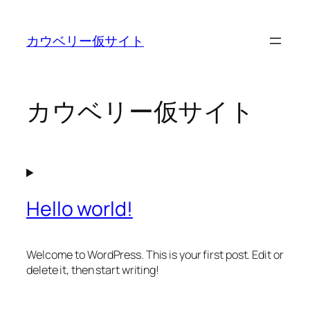
内
容
カウベリー仮サイト
を
ス
キ
ッ
カウベリー仮サイト
プ
Hello world!
Welcome to WordPress. This is your first post. Edit or
delete it, then start writing!