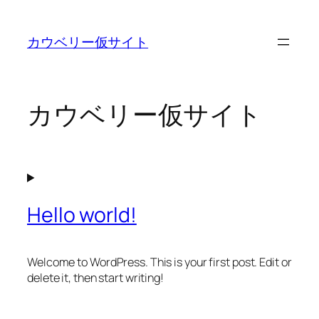
内
容
カウベリー仮サイト
を
ス
キ
ッ
カウベリー仮サイト
プ
Hello world!
Welcome to WordPress. This is your first post. Edit or
delete it, then start writing!