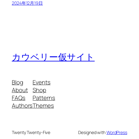
2024年12月19日
カウベリー仮サイト
Blog
Events
About
Shop
FAQs
Patterns
Authors
Themes
Twenty Twenty-Five
Designed with
WordPress