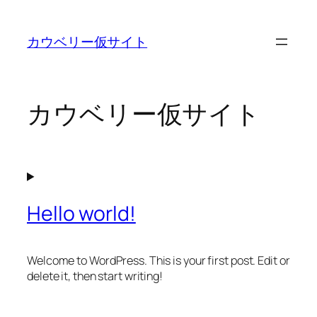
内
容
カウベリー仮サイト
を
ス
キ
ッ
カウベリー仮サイト
プ
Hello world!
Welcome to WordPress. This is your first post. Edit or
delete it, then start writing!