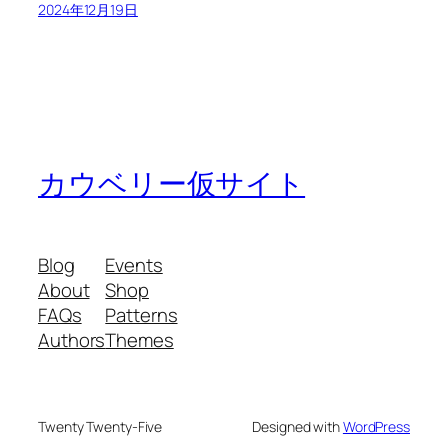
2024年12月19日
カウベリー仮サイト
Blog
Events
About
Shop
FAQs
Patterns
Authors
Themes
Twenty Twenty-Five
Designed with
WordPress