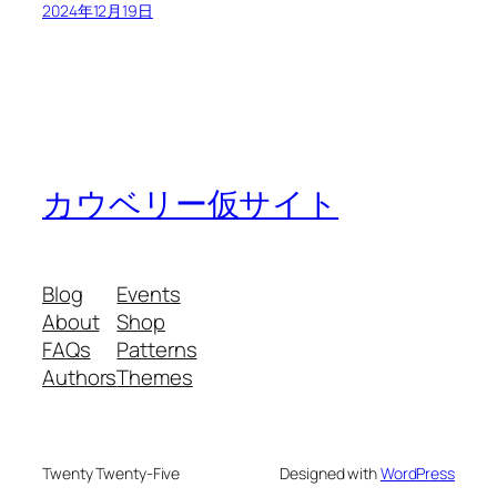
2024年12月19日
カウベリー仮サイト
Blog
Events
About
Shop
FAQs
Patterns
Authors
Themes
Twenty Twenty-Five
Designed with
WordPress