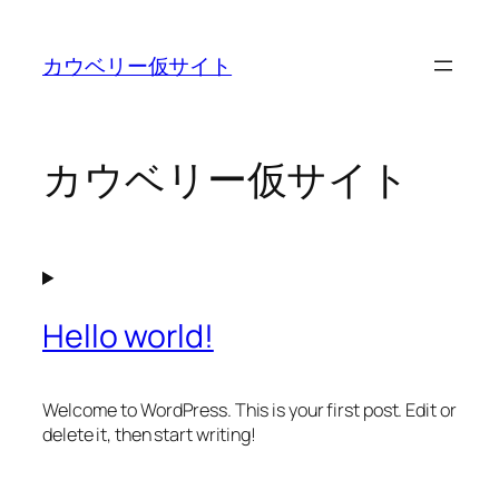
内
容
カウベリー仮サイト
を
ス
キ
ッ
カウベリー仮サイト
プ
Hello world!
Welcome to WordPress. This is your first post. Edit or
delete it, then start writing!