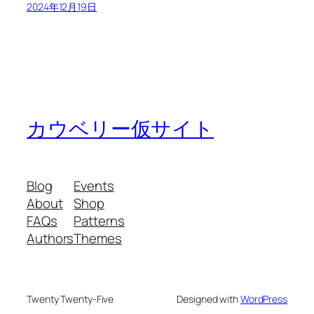
2024年12月19日
カウベリー仮サイト
Blog
Events
About
Shop
FAQs
Patterns
Authors
Themes
Twenty Twenty-Five
Designed with
WordPress