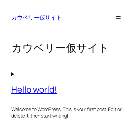
内
容
カウベリー仮サイト
を
ス
キ
ッ
カウベリー仮サイト
プ
Hello world!
Welcome to WordPress. This is your first post. Edit or
delete it, then start writing!