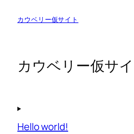
内
容
カウベリー仮サイト
を
ス
キ
ッ
カウベリー仮サイ
プ
Hello world!