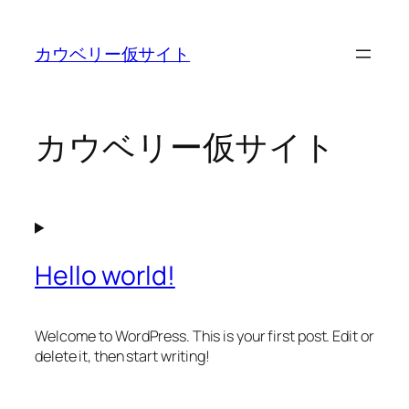
内
容
カウベリー仮サイト
を
ス
キ
ッ
カウベリー仮サイト
プ
Hello world!
Welcome to WordPress. This is your first post. Edit or
delete it, then start writing!