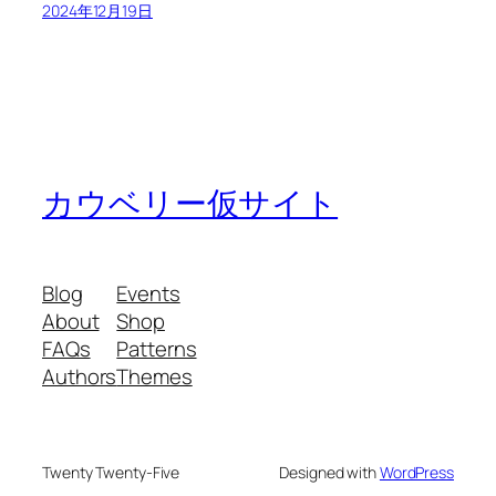
2024年12月19日
カウベリー仮サイト
Blog
Events
About
Shop
FAQs
Patterns
Authors
Themes
Twenty Twenty-Five
Designed with
WordPress