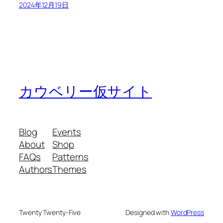
2024年12月19日
カウベリー仮サイト
Blog
Events
About
Shop
FAQs
Patterns
Authors
Themes
Twenty Twenty-Five
Designed with
WordPress