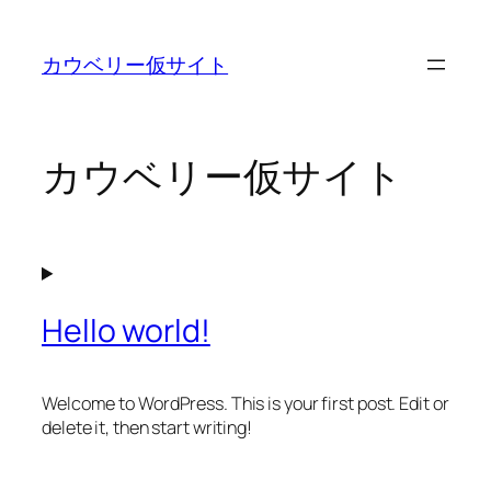
内
容
カウベリー仮サイト
を
ス
キ
ッ
カウベリー仮サイト
プ
Hello world!
Welcome to WordPress. This is your first post. Edit or
delete it, then start writing!